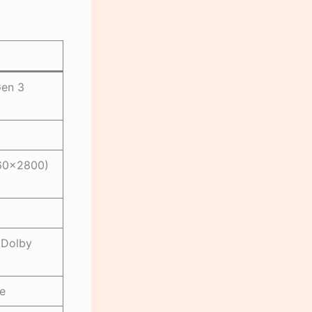
en 3
260×2800)
 Dolby
e