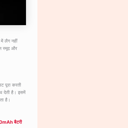
ं लैग नहीं
न स्मूद और
वट पूरा करती
 देती है। इसमें
ाता है।
0mAh बैटरी