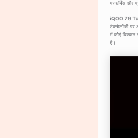
परफॉर्मेंस और प
iQOO Z9 T
टेक्नोलॉजी पर आ
में कोई दिक्कत
है।