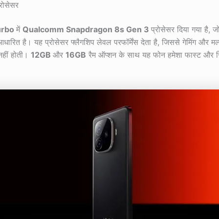
्रोसेसर
urbo
में
Qualcomm Snapdragon 8s Gen 3
प्रोसेसर दिया गया है,
धारित है। यह प्रोसेसर फ्लैगशिप लेवल परफॉर्मेंस देता है, जिससे गेमिंग और मल्ट
 नहीं होती।
12GB
और
16GB
रैम ऑप्शन के साथ यह फोन हमेशा फास्ट और रि