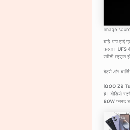
Image sourc
चाहे आप हाई ग्
करता।
UFS 
स्पीडी महसूस ह
बैटरी और चार्जिं
iQOO Z9 T
है। वीडियो स्ट
80W
फास्ट चा