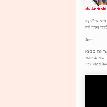
और Android 15
यह फीचर खास तौर
नहीं करना चाह
कैमरा
iQOO Z9 T
सपोर्ट के साथ 
ग्रुप शॉट्स कैप