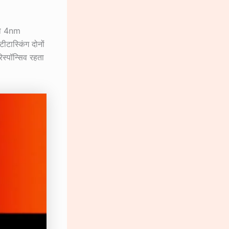
 जो 4nm
ीटास्किंग दोनों
स्पॉन्सिव रहता