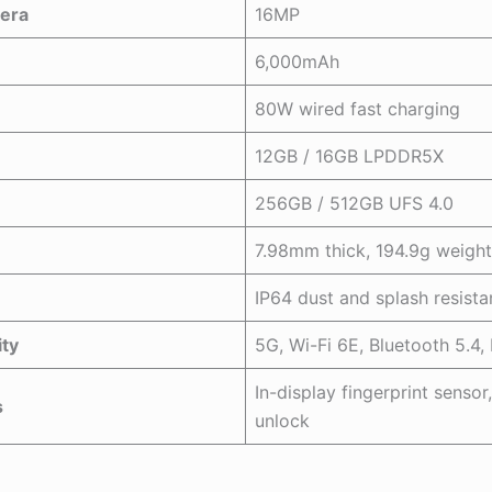
era
16MP
6,000mAh
80W wired fast charging
12GB / 16GB LPDDR5X
256GB / 512GB UFS 4.0
7.98mm thick, 194.9g weight
IP64 dust and splash resista
ity
5G, Wi-Fi 6E, Bluetooth 5.4
In-display fingerprint sensor
s
unlock