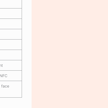
nt
, NFC
, face