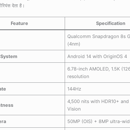
रियंस देता है।
Feature
Specification
Qualcomm Snapdragon 8s G
(4nm)
 System
Android 14 with OriginOS 4
6.78-inch AMOLED, 1.5K (1
resolution
ate
144Hz
4,500 nits with HDR10+ and
htness
Vision
era
50MP (OIS) + 8MP ultra-wid