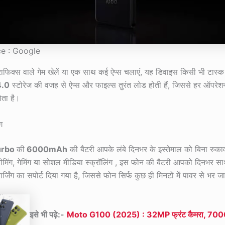
e : Google
राफिक्स वाले गेम खेलें या एक साथ कई ऐप्स चलाएं, यह डिवाइस किसी भी टास्क मे
4.0
स्टोरेज की वजह से ऐप्स और फाइल्स तुरंत लोड होती हैं, जिससे हर ऑपरेश
ोता है।
ग
urbo
की
6000mAh
की बैटरी आपके लंबे दिनभर के इस्तेमाल को बिना रुका
्रीमिंग, गेमिंग या सोशल मीडिया स्क्रॉलिंग , इस फोन की बैटरी आपको दिनभर साथ
र्जिंग का सपोर्ट दिया गया है, जिससे फोन सिर्फ कुछ ही मिनटों में पावर से भर ज
इसे भी पढ़े:-
Moto G100 (2025) : 32MP फ्रंट कैमरा, 700