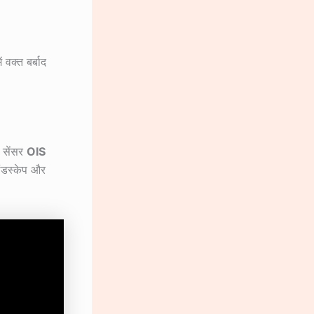
 वक्त बर्बाद
 सेंसर
OIS
ैंडस्केप और