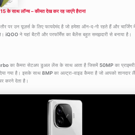
 के साथ लॉन्च – कीमत देख कर रह जाएंगे हैरान!
 पर उन यूज़र्स के लिए फायदेमंद है जो हमेशा ऑन-द-गो रहते हैं और चार्जिंग में
ते।
iQOO
ने यहां बैटरी और परफॉर्मेंस का बैलेंस बहुत समझदारी से बनाया है।
urbo
का कैमरा सेटअप डुअल लेंस के साथ आता है जिसमें
50MP
का प्राइमरी
दिया गया है। इसके साथ
8MP
का अल्ट्रा-वाइड कैमरा है जो आपको शानदार ल
्चर करने देता है।