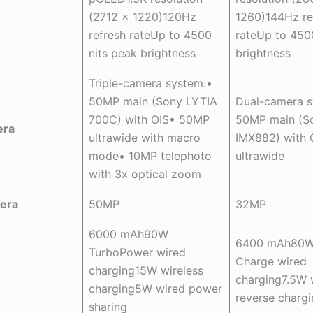
(2712 × 1220)120Hz
1260)144Hz re
refresh rateUp to 4500
rateUp to 450
nits peak brightness
brightness
Triple-camera system:•
50MP main (Sony LYTIA
Dual-camera s
700C) with OIS• 50MP
50MP main (S
era
ultrawide with macro
IMX882) with
mode• 10MP telephoto
ultrawide
with 3x optical zoom
era
50MP
32MP
6000 mAh90W
6400 mAh80W
TurboPower wired
Charge wired
charging15W wireless
charging7.5W 
charging5W wired power
reverse charg
sharing