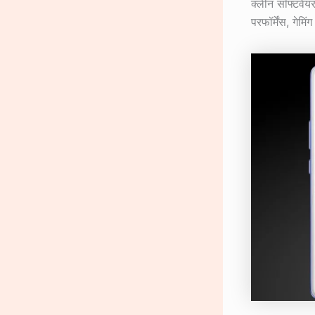
क्लीन सॉफ्टवेय
परफॉर्मेंस, गेम