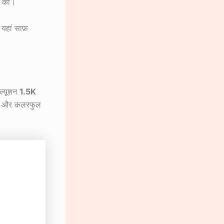
की।
यहां साफ़
ोल्यूशन
1.5K
ार्प और कलरफुल