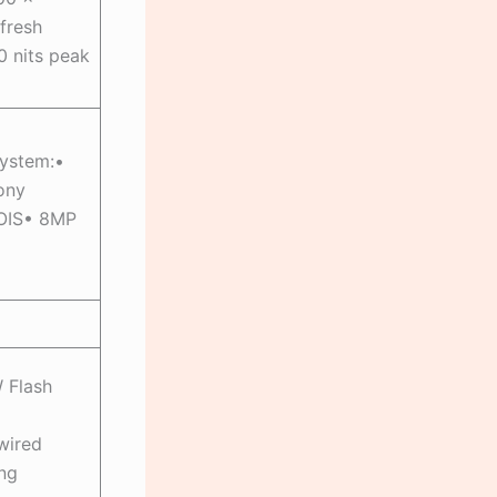
fresh
0 nits peak
ystem:•
ony
 OIS• 8MP
 Flash
wired
ing