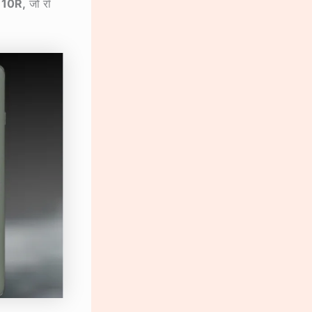
10R,
जो रॉ