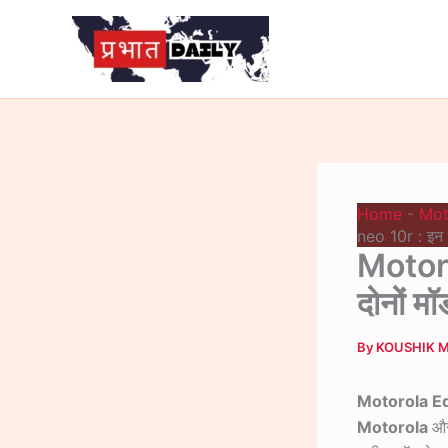
Skip
to
content
Home
-
Mot
neo 10r : इन द
Motor
दोनों म
By
KOUSHIK 
Motorola E
Motorola
औ