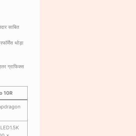
ानदार साबित
फॉर्मेंस थोड़ा
तर ग्राफिक्स
o 10R
apdragon
OLED1.5K
00 ×