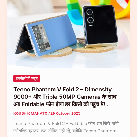
बैटरी
+
120W
चार्जिंग
के
साथ
दे
रहा
है
Powerbank
को
टेक्नोलॉजी न्यूज
टक्कर!…
Tecno Phantom V Fold 2 – Dimensity
9000+ और Triple 50MP Cameras के साथ
अब Foldable फोन होगा हर किसी की पहुंच में!…
KOUSHIK MAHATO
/
29 October 2025
Tecno Phantom V Fold 2 – Foldable फोन अब सिर्फ महंगे
फ्लैगशिप ब्रांड्स तक सीमित नहीं रहे, क्योंकि Tecno Phantom