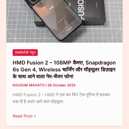
है
भारत
का
आइकॉनिक
SUV
लेजेंड,
अब
Turbo
टेक्नोलॉजी न्यूज
Engine
HMD Fusion 2 – 108MP कैमरा, Snapdragon
और
6s Gen 4, Wireless चार्जिंग और मॉड्यूलर डिज़ाइन
Electric
के साथ आने वाला गेम-चेंजर फोन!
Power
के
KOUSHIK MAHATO
/
28 October 2025
साथ!
HMD Fusion 2 – HMD ने एक बार फिर टेक दुनिया में हलचल
मचा दी है अपने आने वाले मॉड्यूलर
HMD
Read Post »
Fusion