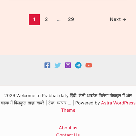
2
–
108MP
1
2
…
29
Next
→
कैमरा,
Snapdragon
6s
Gen
4,
Wireless
चार्जिंग
और
मॉड्यूलर
डिज़ाइन
के
2026 Welcome to Prabhat daily हिंदी: डेली अपडेट मिलेगा मोबाइल में और
साथ
बाइक में बिलकुल ताज़ा खबरें | टेक, व्यापार ... | Powered by
Astra WordPress
आने
Theme
वाला
गेम-
About us
चेंजर
Contact Us