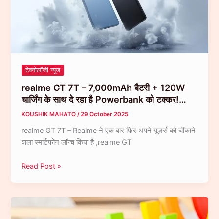
250km/h
की
स्पीड
वाली
रॉकेट
सेडान
टेक्नोलॉजी न्यूज
फिर
realme GT 7T – 7,000mAh बैटरी + 120W
लौटी
चार्जिंग के साथ दे रहा है Powerbank को टक्कर!…
भारत
में!…
KOUSHIK MAHATO
/
29 October 2025
realme GT 7T – Realme ने एक बार फिर अपने यूज़र्स को चौंकाने
वाला स्मार्टफोन लॉन्च किया है ,realme GT
realme
Read Post »
GT
7T
–
7,000mAh