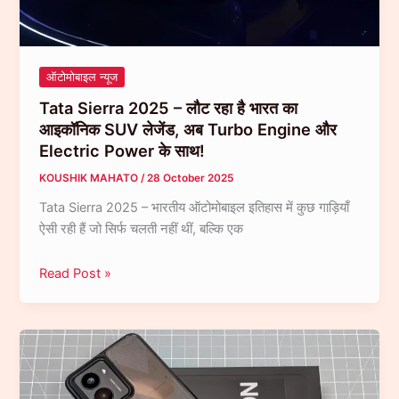
बैटरी
के
साथ
Entertainment
ऑटोमोबाइल न्यूज
Lovers
Tata Sierra 2025 – लौट रहा है भारत का
के
आइकॉनिक SUV लेजेंड, अब Turbo Engine और
लिए
Electric Power के साथ!
बना
best…
KOUSHIK MAHATO
/
28 October 2025
Tata Sierra 2025 – भारतीय ऑटोमोबाइल इतिहास में कुछ गाड़ियाँ
ऐसी रही हैं जो सिर्फ चलती नहीं थीं, बल्कि एक
Tata
Read Post »
Sierra
2025
–
लौट
रहा