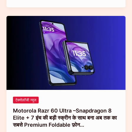
Realme
का
सबसे
Powerfull
फोन!
GT
8
में
मिलेगा
7,000mAh
बैटरी
और
100W
चार्जिंग
टेक्नोलॉजी न्यूज
का
Motorola Razr 60 Ultra –Snapdragon 8
कमाल!…
Elite + 7 इंच की बड़ी स्क्रीन के साथ बना अब तक का
सबसे Premium Foldable फ़ोन…