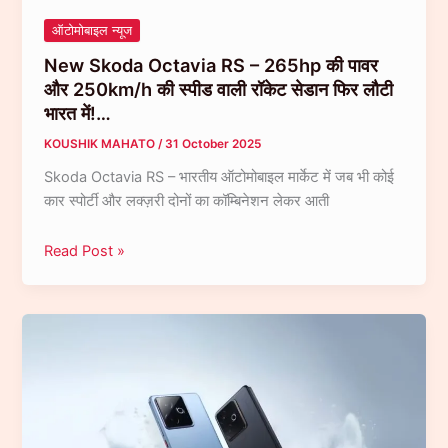
साथ
ऑटोमोबाइल न्यूज
बना
New Skoda Octavia RS – 265hp की पावर
अब
और 250km/h की स्पीड वाली रॉकेट सेडान फिर लौटी
तक
भारत में!…
का
सबसे
KOUSHIK MAHATO
/
31 October 2025
Premium
Skoda Octavia RS – भारतीय ऑटोमोबाइल मार्केट में जब भी कोई
Foldable
कार स्पोर्टी और लक्ज़री दोनों का कॉम्बिनेशन लेकर आती
फ़ोन…
New
Read Post »
Skoda
Octavia
RS
–
265hp
की
पावर
और