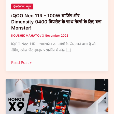
टेक्नोलॉजी न्यूज
iQOO Neo 11R – 100W चार्जिंग और
Dimensity 9400 चिपसेट के साथ गेमर्स के लिए बना
Monster!
KOUSHIK MAHATO
/
3 November 2025
iQOO Neo 11R – स्मार्टफोन उन लोगों के लिए आने वाला है जो
गेमिंग, स्पीड और दमदार परफॉर्मेंस में कोई […]
iQOO
Read Post »
Neo
11R
–
100W
चार्जिंग
और
Dimensity
9400