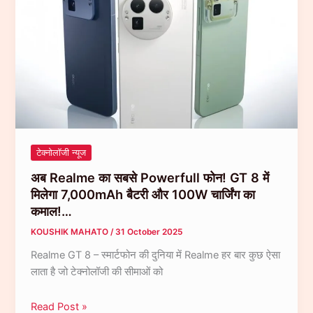
Snapdragon
685
और
धमाकेदार
साउंड
बना
स्टूडेंट्स
का
नया
टेक्नोलॉजी न्यूज
फेवरेट!
अब Realme का सबसे Powerfull फोन! GT 8 में
सिर्फ
मिलेगा 7,000mAh बैटरी और 100W चार्जिंग का
₹14,999
कमाल!…
में…
KOUSHIK MAHATO
/
31 October 2025
Realme GT 8 – स्मार्टफोन की दुनिया में Realme हर बार कुछ ऐसा
लाता है जो टेक्नोलॉजी की सीमाओं को
अब
Read Post »