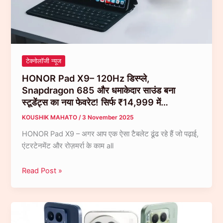
चिपसेट
के
साथ
गेमर्स
के
टेक्नोलॉजी न्यूज
लिए
HONOR Pad X9– 120Hz डिस्प्ले,
बना
Snapdragon 685 और धमाकेदार साउंड बना
Monster!
स्टूडेंट्स का नया फेवरेट! सिर्फ ₹14,999 में…
KOUSHIK MAHATO
/
3 November 2025
HONOR Pad X9 – अगर आप एक ऐसा टैबलेट ढूंढ रहे हैं जो पढ़ाई,
एंटरटेनमेंट और रोज़मर्रा के काम all
HONOR
Read Post »
Pad
X9–
120Hz
डिस्प्ले,