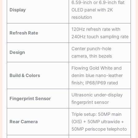
6.59-inch or 6.9-inch flat
Display
OLED panel with 2K
resolution
120Hz refresh rate with
Refresh Rate
240Hz touch sampling rate
Center punch-hole
Design
camera, thin bezels
Flowing Gold White and
Build & Colors
denim blue nano-leather
finish; IP68/IP69 rated
Ultrasonic under-display
Fingerprint Sensor
fingerprint sensor
Triple setup: 50MP main
Rear Camera
(OIS) + 50MP ultrawide +
50MP periscope telephoto