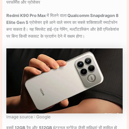
परफॉर्मेंस और प्रोसेसर
Redmi K90 Pro Max
में मिलने वाला
Qualcomm Snapdragon 8
Elite Gen 5
प्रोसेसर इसे आने वाले समय का सबसे शक्तिशाली स्मार्टफोन
बना सकता है। यह चिपसेट हाई-एंड गेमिंग, मल्टीटास्किंग और हेवी एप्लिकेशंस
पर बिना किसी रुकावट के प्रदर्शन देने में सक्षम होगा।
Image source : Google
इसमें
12GB
रैम और
512GB
इंटरनल स्टोरेज जैसी सुविधाएं भी शामिल हो