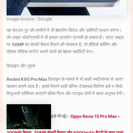
Image source : Google
यह सेटअप दूर की तस्वीरों में भी बेहतरीन डिटेल और क्लैरिटी प्रदान करेगा।
लो-लाइट फोटोग्राफी में भी इसका प्रदर्शन प्रभावी हो सकता है। फ्रंट साइड
पर
50MP
का सेल्फी कैमरा मिलने की संभावना है, जो वीडियो कॉलिंग और
सोशल मीडिया कन्टेंट बनाने वालों को बेहतर क्वालिटी देगा।
डिज़ाइन और लुक्स
Redmi K90 Pro Max
डिजाइन के मामले में भी बाकी स्मार्टफोन्स से अलग
पहचान बनाने वाला है। इसमें मिलने वाली डेनिम-टेक्सचर्ड फिनिश इसे न सिर्फ
विजुअली प्रीमियम बनाएगी बल्कि ग्रिप और स्टाइल दोनों में खास अनुभव देगी।
इसे भी पढ़े:-
Oppo Reno 15 Pro Max –
200MP कैमरा , 50MP सेल्फी कैमरा और 6500mAh बैटरी के साथ जल्द