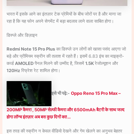
भारत में इसके आने का इंतज़ार टेक प्रेमियों के बीच जोरों पर है और माना जा
रहा है कि यह फोन अपने सेगमेंट में बड़ा बदलाव लाने वाला साबित होगा।
डिस्प्ले और डिज़ाइन
Redmi Note 15 Pro Plus
का डिस्प्ले उन लोगों को खासा पसंद आएगा जो
बड़े और प्रीमियम स्क्रीन की तलाश में रहते हैं। इसमें 6.83 इंच का माइक्रो-
कर्व्ड
AMOLED
पैनल मिलने की उम्मीद है, जिसमें
1.5K
रेजोल्यूशन और
120Hz
रिफ्रेश रेट शामिल होगा।
इसे भी पढ़े:-
Oppo Reno 15 Pro Max –
200MP कैमरा , 50MP सेल्फी कैमरा और 6500mAh बैटरी के साथ जल्द
होगा लॉन्च इंतज़ार अब बस कुछ दिनों का!…
इस तरह की स्क्रीन न केवल वीडियो देखने और गेम खेलने का अनुभव बेहतर