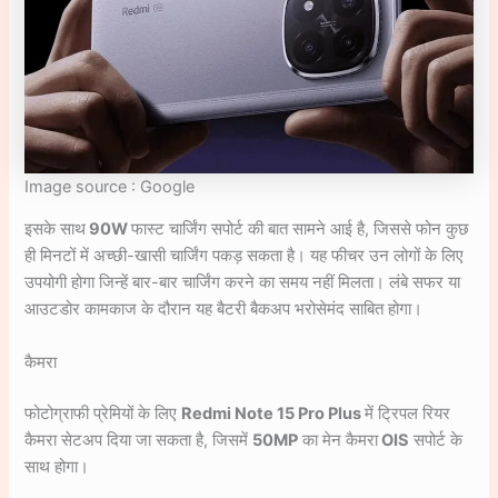
Image source : Google
इसके साथ
90W
फास्ट चार्जिंग सपोर्ट की बात सामने आई है, जिससे फोन कुछ
ही मिनटों में अच्छी-खासी चार्जिंग पकड़ सकता है। यह फीचर उन लोगों के लिए
उपयोगी होगा जिन्हें बार-बार चार्जिंग करने का समय नहीं मिलता। लंबे सफर या
आउटडोर कामकाज के दौरान यह बैटरी बैकअप भरोसेमंद साबित होगा।
कैमरा
फोटोग्राफी प्रेमियों के लिए
Redmi Note 15 Pro Plus
में ट्रिपल रियर
कैमरा सेटअप दिया जा सकता है, जिसमें
50MP
का मेन कैमरा
OIS
सपोर्ट के
साथ होगा।