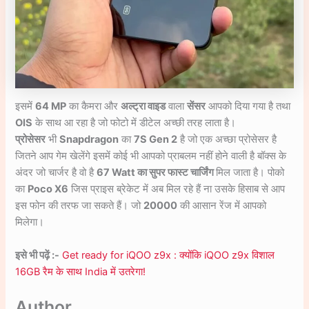
इसमें
64 MP
का कैमरा और
अल्ट्रा वाइड
वाला
सेंसर
आपको दिया गया है तथा
OIS
के साथ आ रहा है जो फोटो में डीटेल अच्छी तरह लाता है।
प्रोसेसर
भी
Snapdragon
का
7S Gen 2
है जो एक अच्छा प्रोसेसर है
जितने आप गेम खेलेंगे इसमें कोई भी आपको प्राबलम नहीं होने वाली है बॉक्स के
अंदर जो चार्जर है वो है
67 Watt का सुपर फास्ट चार्जिंग
मिल जाता है। पोको
का
Poco X6
जिस प्राइस ब्रेकेट में अब मिल रहे हैं ना उसके हिसाब से आप
इस फोन की तरफ जा सकते हैं। जो
20000
की आसान रेंज में आपको
मिलेगा।
इसे भी पढ़ें :-
Get ready for iQOO z9x : क्योंकि iQOO z9x विशाल
16GB रैम के साथ India में उतरेगा!
Author