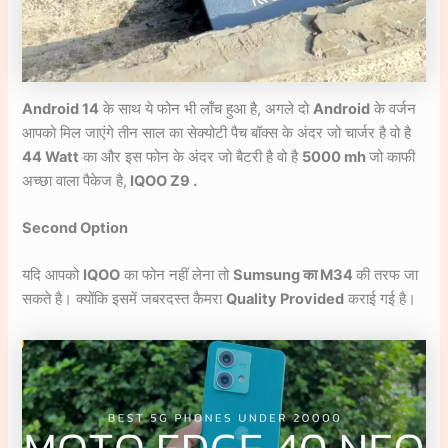
Android 14
के साथ ये फोन भी लॉंच हुआ है, अगले दो
Android
के वर्जन
आपको मिल जाएंगे तीन साल का सेक्योटी पैच बॉक्स के अंदर जो चार्जर है वो है
44 Watt
का और इस फोन के अंदर जो बैटरी है वो है
5000 mh
जो काफी
अच्छा वाला पैकेज है,
IQOO Z9 .
Second Option
यदि आपको
IQOO
का फोन नहीं लेना तो
Sumsung का M34
की तरफ जा
सकते है। क्योंकि इसमें जबरदस्त कैमरा
Quality Provided
कराई गई है।