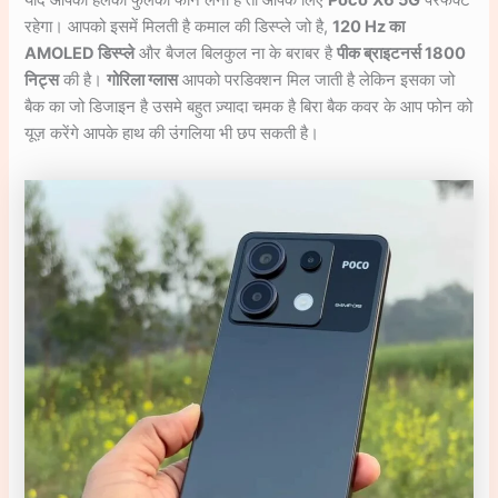
यदि आपको हलका फुलका फोन लेना है तो आपके लिए
Poco
X6 5G
परफेक्ट
रहेगा। आपको इसमें मिलती है कमाल की डिस्प्ले जो है,
120 Hz
का
AMOLED डिस्प्ले
और बैजल बिलकुल ना के बराबर है
पीक ब्राइटनर्स 1800
निट्स
की है।
गोरिला ग्लास
आपको परडिक्शन मिल जाती है लेकिन इसका जो
बैक का जो डिजाइन है उसमे बहुत ज़्यादा चमक है बिरा बैक कवर के आप फोन को
यूज़ करेंगे आपके हाथ की उंगलिया भी छप सकती है।