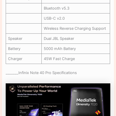
Bluetooth v5.3
USB-C v2.0
Wireless Reverse Charging Support
Speaker
Dual JBL Speaker
Battery
5000 mAh Battery
Charger
45W Fast Charge
_______Infinix Note 40 Pro Specifications