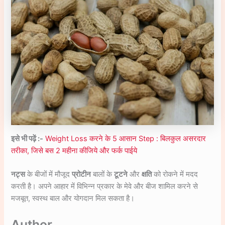
इसे भी पढ़ें :-
Weight Loss करने के 5 आसान Step : बिलकुल असरदार
तरीका, जिसे बस 2 महीना कीजिये और फर्क पाईये
नट्स
के बीजों में मौजूद
प्रोटीन
बालों के
टूटने
और
क्षति
को रोकने में मदद
करती है। अपने आहार में विभिन्न प्रकार के मेवे और बीज शामिल करने से
मजबूत, स्वस्थ बाल और योगदान मिल सकता है।
Author