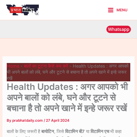
Skip
MENU
to
Main
content
Menu
Whatsapp
Home
-
बालों का टूटना कैसे कम करें
-
Health Updates : अगर आपको
भी अपने बालों को लंबे, घने और टूटने से बचाना है तो अपने खाने में इन्हे जरूर
रखें
Health Updates : अगर आपको भी
अपने बालों को लंबे, घने और टूटने से
बचाना है तो अपने खाने में इन्हे जरूर रखें
By
prabhatdaily.com
/
27 April 2024
बालों के लिए जरूरी है
बायोटिन
, जिसे
विटामिन बी7
या
विटामिन एच
भी कहा