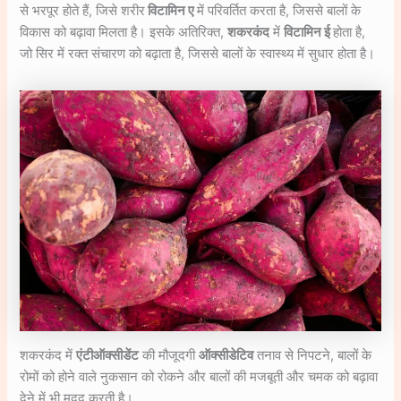
से भरपूर होते हैं, जिसे शरीर
विटामिन ए
में परिवर्तित करता है, जिससे बालों के
विकास को बढ़ावा मिलता है। इसके अतिरिक्त,
शकरकंद
में
विटामिन ई
होता है,
जो सिर में रक्त संचारण को बढ़ाता है, जिससे बालों के स्वास्थ्य में सुधार होता है।
शकरकंद में
एंटीऑक्सीडेंट
की मौजूदगी
ऑक्सीडेटिव
तनाव से निपटने, बालों के
रोमों को होने वाले नुकसान को रोकने और बालों की मजबूती और चमक को बढ़ावा
देने में भी मदद करती है।