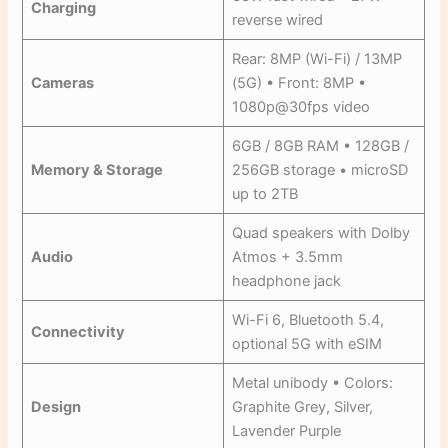
Charging
reverse wired
Rear: 8MP (Wi-Fi) / 13MP
Cameras
(5G) • Front: 8MP •
1080p@30fps video
6GB / 8GB RAM • 128GB /
Memory & Storage
256GB storage • microSD
up to 2TB
Quad speakers with Dolby
Audio
Atmos + 3.5mm
headphone jack
Wi-Fi 6, Bluetooth 5.4,
Connectivity
optional 5G with eSIM
Metal unibody • Colors:
Design
Graphite Grey, Silver,
Lavender Purple