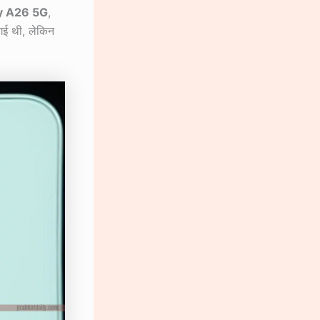
y A26 5G
,
 गई थी, लेकिन