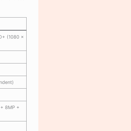
D+ (1080 ×
ndent)
) + 8MP +