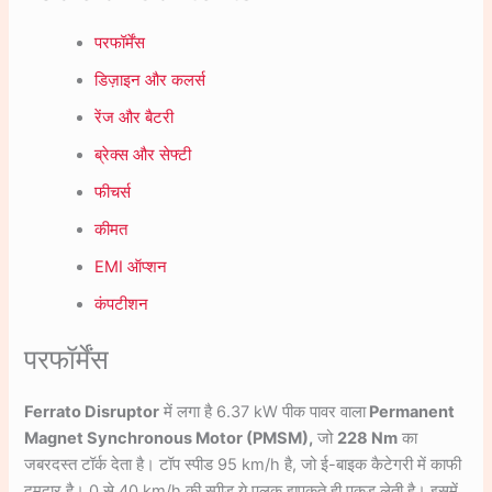
परफॉर्मेंस
डिज़ाइन और कलर्स
रेंज और बैटरी
ब्रेक्स और सेफ्टी
फीचर्स
कीमत
EMI ऑप्शन
कंपटीशन
परफॉर्मेंस
Ferrato Disruptor
में लगा है 6.37 kW पीक पावर वाला
Permanent
Magnet Synchronous Motor (PMSM),
जो
228 Nm
का
जबरदस्त टॉर्क देता है। टॉप स्पीड 95 km/h है, जो ई-बाइक कैटेगरी में काफी
दमदार है। 0 से 40 km/h की स्पीड ये पलक झपकते ही पकड़ लेती है। इसमें