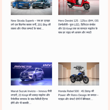
New Skoda Superb – जब हर ड्राइव
Hero Destini 125 : 125cc इंजन, I3S
लगे एक बिज़नेस क्लास जर्नी, 201 Bhp की
टेक्नोलॉजी– फुल LED, डिजिटल कंसोल
ताकत और रॉयल कम्फर्ट के साथ!…
और 59 Kmpl तक का शानदार माइलेज के
साथ हर राइड बने आसान और स्मार्ट!
Maruti Suzuki Invicto – Innova जैसी
Honda Rebel 500 : 45.5bhp की
लग्ज़री, 23 Kmpl की धाकड़ माइलेज और
Power और Retro Design का कमाल –
पैनोरमिक सनरूफ के साथ फैमिली ट्रिप्स
स्टाइल और कंफर्ट दोनों में बेमिसाल!…
होंगी और भी क्लासी!…