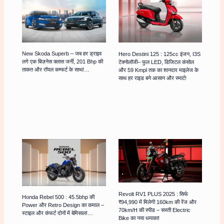
New Skoda Superb – जब हर ड्राइव
Hero Destini 125 : 125cc इंजन, I3S
लगे एक बिज़नेस क्लास जर्नी, 201 Bhp की
टेक्नोलॉजी– फुल LED, डिजिटल कंसोल
ताकत और रॉयल कम्फर्ट के साथ!…
और 59 Kmpl तक का शानदार माइलेज के
साथ हर राइड बने आसान और स्मार्ट!
Revolt RV1 PLUS 2025 : सिर्फ
Honda Rebel 500 : 45.5bhp की
₹94,990 में मिलेगी 160km की रेंज और
Power और Retro Design का कमाल –
70km/h की स्पीड – सस्ती Electric
स्टाइल और कंफर्ट दोनों में बेमिसाल!…
Bike का नया धमाका!