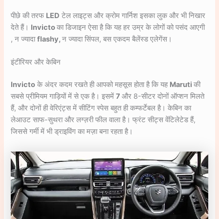
पीछे की तरफ
LED
टेल लाइट्स और क्रोम गार्निश इसका लुक और भी निखार
देते हैं।
Invicto
का डिजाइन ऐसा है कि यह हर उम्र के लोगों को पसंद आएगी
, न ज्यादा
flashy,
न ज्यादा सिंपल, बस एकदम बैलेंस्ड एलेगेंस।
इंटीरियर और केबिन
Invicto
के अंदर कदम रखते ही आपको महसूस होता है कि यह
Maruti
की
सबसे प्रीमियम गाड़ियों में से एक है। इसमें
7
और 8-सीटर दोनों ऑप्शन मिलते
हैं, और दोनों ही वेरिएंट्स में सीटिंग स्पेस बहुत ही कम्फर्टेबल है। केबिन का
लेआउट साफ-सुथरा और लग्ज़री फील वाला है। फ्रंट सीट्स वेंटिलेटेड हैं,
जिससे गर्मी में भी ड्राइविंग का मज़ा बना रहता है।