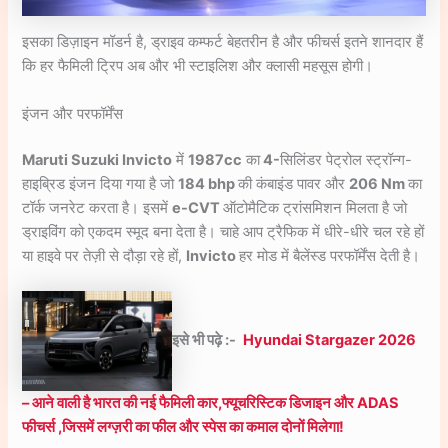
इसका डिज़ाइन मॉडर्न है, ड्राइव कम्फर्ट बेहतरीन है और फीचर्स इतने शानदार हैं
कि हर फैमिली ट्रिप अब और भी स्टाइलिश और क्लासी महसूस होगी।
इंजन और परफॉर्मेंस
Maruti Suzuki Invicto
में
1987cc
का
4-
सिलिंडर पेट्रोल स्ट्रॉन्ग-
हाइब्रिड इंजन दिया गया है जो
184 bhp
की कंबाइंड पावर और
206 Nm
का
टॉर्क जनरेट करता है। इसमें
e-CVT
ऑटोमैटिक ट्रांसमिशन मिलता है जो
ड्राइविंग को एकदम स्मूद बना देता है। चाहे आप ट्रैफिक में धीरे-धीरे चल रहे हों
या हाइवे पर तेज़ी से दौड़ा रहे हों,
Invicto
हर मोड में बैलेंस्ड परफॉर्मेंस देती है।
इसे भी पढ़े :-
Hyundai Stargazer 2026
– आने वाली है भारत की नई फैमिली कार,फ्यूचरिस्टिक डिजाइन और ADAS
फीचर्स ,जिसमें लग्ज़री का फील और स्पेस का कमाल दोनों मिलेगा!