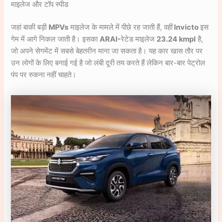
माइलेज और टॉप स्पीड
जहां बाकी बड़ी
MPVs
माइलेज के मामले में पीछे रह जाती हैं, वहीं
Invicto
इस
गेम में आगे निकल जाती है। इसका
ARAI-
रेटेड माइलेज
23.24 kmpl
है,
जो अपने सेगमेंट में सबसे बेहतरीन माना जा सकता है। यह कार खास तौर पर
उन लोगों के लिए बनाई गई है जो लंबी दूरी तय करते हैं लेकिन बार-बार पेट्रोल
पंप पर रुकना नहीं चाहते।