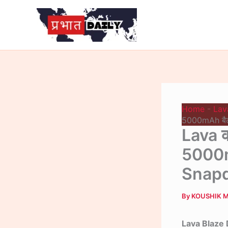
Skip
to
content
Home
-
Lav
5000mAh बैटर
Lava क
5000mA
Snapd
By
KOUSHIK 
Lava Blaze