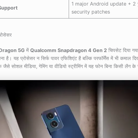
1 major Android update + 2 
Support
security patches
्रोसेसर
 Dragon 5G
में
Qualcomm Snapdragon 4 Gen 2
चिपसेट दिया गया
ना है। यह प्रोसेसर न सिर्फ पावर एफिशिएंट है बल्कि परफॉर्मेंस में भी कमाल दि
स्क जैसे सोशल मीडिया, गेमिंग या वीडियो स्ट्रीमिंग में यह फोन बिना किसी लैग क