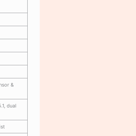
nsor &
.1, dual
st