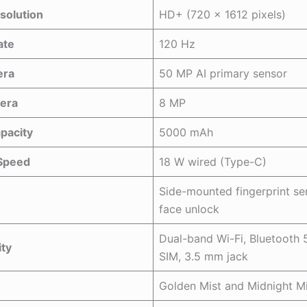
solution
HD+ (720 × 1612 pixels)
ate
120 Hz
era
50 MP AI primary sensor
era
8 MP
pacity
5000 mAh
Speed
18 W wired (Type-C)
Side-mounted fingerprint se
face unlock
Dual-band Wi-Fi, Bluetooth 5
ity
SIM, 3.5 mm jack
Golden Mist and Midnight Mi