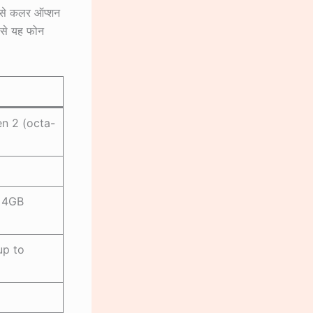
ैसे कलर ऑप्शन
िससे यह फोन
n 2 (octa-
 4GB
up to