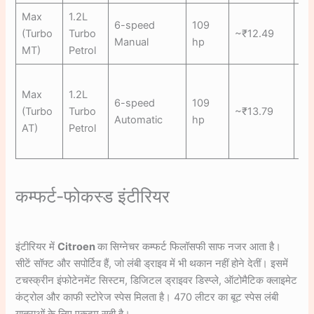
Max
1.2L
6-speed
109
(Turbo
Turbo
~₹12.49
₹1
Manual
hp
MT)
Petrol
Max
1.2L
6-speed
109
(Turbo
Turbo
~₹13.79
₹1
Automatic
hp
AT)
Petrol
कम्फर्ट-फोकस्ड इंटीरियर
इंटीरियर में
Citroen
का सिग्नेचर कम्फर्ट फिलॉसफी साफ नजर आता है।
सीटें सॉफ्ट और सपोर्टिव हैं, जो लंबी ड्राइव में भी थकान नहीं होने देतीं। इसमें
टचस्क्रीन इंफोटेनमेंट सिस्टम, डिजिटल ड्राइवर डिस्प्ले, ऑटोमैटिक क्लाइमेट
कंट्रोल और काफी स्टोरेज स्पेस मिलता है। 470 लीटर का बूट स्पेस लंबी
यात्राओं के लिए एकदम सही है।