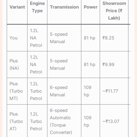
Engine
Showroom
P
Variant
Transmission
Power
Type
Price (₹
Lakh)
L
1.2L
5-speed
You
NA
81 hp
₹8.25
₹7
Manual
Petrol
1.2L
Plus
5-speed
NA
81 hp
₹9.99
₹9
(NA)
Manual
Petrol
Plus
1.2L
6-speed
109
(Turbo
Turbo
~₹11.77
₹1
Manual
hp
MT)
Petrol
6-speed
Plus
1.2L
Automatic
109
(Turbo
Turbo
~₹13.07
₹1
(Torque
hp
AT)
Petrol
Converter)