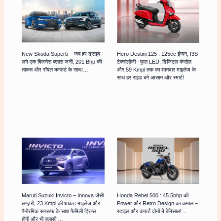
New Skoda Superb – जब हर ड्राइव
Hero Destini 125 : 125cc इंजन, I3S
लगे एक बिज़नेस क्लास जर्नी, 201 Bhp की
टेक्नोलॉजी– फुल LED, डिजिटल कंसोल
ताकत और रॉयल कम्फर्ट के साथ!…
और 59 Kmpl तक का शानदार माइलेज के
साथ हर राइड बने आसान और स्मार्ट!
Maruti Suzuki Invicto – Innova जैसी
Honda Rebel 500 : 45.5bhp की
लग्ज़री, 23 Kmpl की धाकड़ माइलेज और
Power और Retro Design का कमाल –
पैनोरमिक सनरूफ के साथ फैमिली ट्रिप्स
स्टाइल और कंफर्ट दोनों में बेमिसाल!…
होंगी और भी क्लासी!…