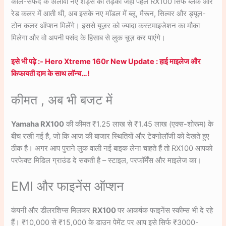
काले-सफेद के अलावा नए शेड्स का तड़का जहाँ पहले RX100 सिर्फ ब्लैक और
रेड कलर में आती थी, अब इसके नए मॉडल में ब्लू, मैरून, सिल्वर और ड्यूल-
टोन कलर ऑप्शन मिलेंगे। इससे यूज़र को ज्यादा कस्टमाइजेशन का मौका
मिलेगा और वो अपनी पसंद के हिसाब से लुक चूज़ कर पाएंगे।
इसे भी पढ़े :- Hero Xtreme 160r New Update : हाई माइलेज और
किफायती दाम के साथ लॉन्च…!
कीमत , अब भी बजट में
Yamaha RX100
की कीमत ₹1.25 लाख से ₹1.45 लाख (एक्स-शोरूम) के
बीच रखी गई है, जो कि आज की बाजार स्थितियों और टेक्नोलॉजी को देखते हुए
ठीक है। अगर आप पुराने लुक वाली नई बाइक लेना चाहते हैं तो RX100 आपको
परफेक्ट मिडिल ग्राउंड दे सकती है – स्टाइल, परफॉर्मेंस और माइलेज का।
EMI और फाइनेंस ऑप्शन
कंपनी और डीलरशिप्स मिलकर
RX100
पर आकर्षक फाइनेंस स्कीम्स भी दे रहे
हैं। ₹10,000 से ₹15,000 के डाउन पेमेंट पर आप इसे सिर्फ ₹3000-