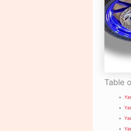
Table 
Yam
Yam
Yam
Yam