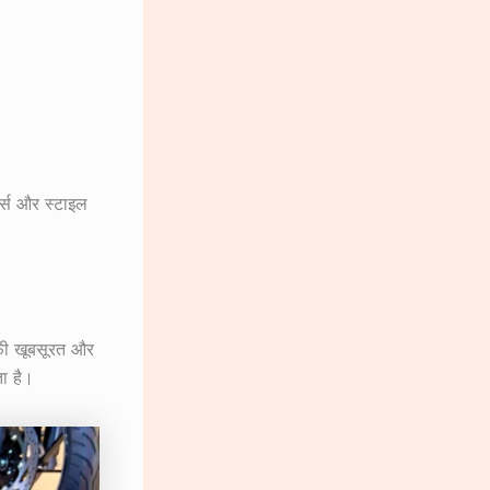
र्स और स्टाइल
फी खूबसूरत और
ता है।