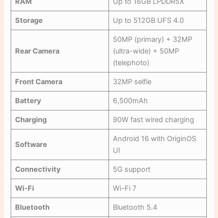
RAM
Up to 16GB LPDDR5X
Storage
Up to 512GB UFS 4.0
50MP (primary) + 32MP
Rear Camera
(ultra-wide) + 50MP
(telephoto)
Front Camera
32MP selfie
Battery
6,500mAh
Charging
90W fast wired charging
Android 16 with OriginOS
Software
UI
Connectivity
5G support
Wi-Fi
Wi-Fi 7
Bluetooth
Bluetooth 5.4