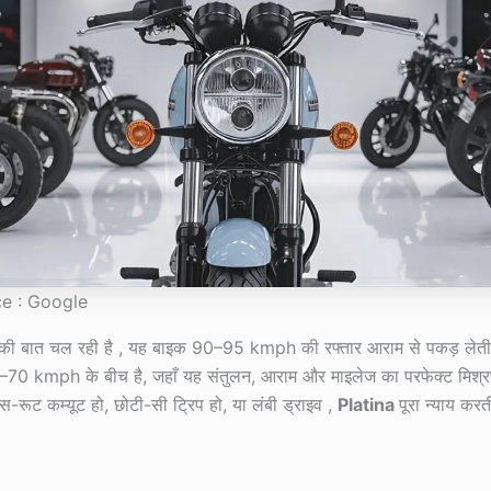
e : Google
 की बात चल रही है , यह बाइक 90–95 kmph की रफ्तार आराम से पकड़ लेती
0 kmph के बीच है, जहाँ यह संतुलन, आराम और माइलेज का परफेक्ट मिश्रण
स-रूट कम्यूट हो, छोटी-सी ट्रिप हो, या लंबी ड्राइव ,
Platina
पूरा न्याय करत