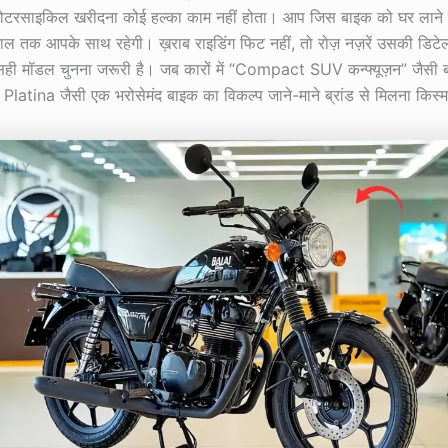
 मोटरसाइकिल खरीदना कोई हल्का काम नहीं होता। आप जिस बाइक को घर लाने वा
 तक आपके साथ रहेगी। ख़राब राइडिंग फिट नहीं, तो रोज़ नज़रें उसकी डिटेल
ही मॉडल चुनना जरूरी है। जब कारों में “Compact SUV कन्फ्यूज़न” जैसी बातें
 Platina जैसी एक भरोसेमंद बाइक का विकल्प जाने-माने ब्रांड से मिलना किस्