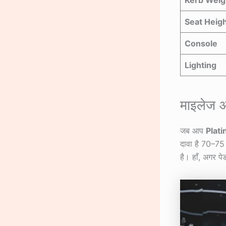
Seat Heig
Console
Lighting
माइलेज औ
जब आप
Plati
दावा है 70–75
है। हाँ, अगर प