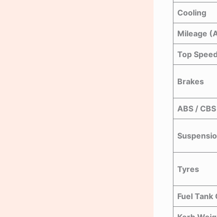
Cooling
Mileage (
Top Spee
Brakes
ABS / CBS
Suspensi
Tyres
Fuel Tank 
Kerb Weig