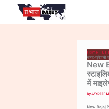
Skip
to
content
Home
-
Baj
बजट-फ्रेंडली क
New Ba
स्टाइल
में माइ
By
JAYDEEP 
New Bajaj P