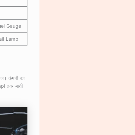
uel Gauge
ail Lamp
लेज। कंपनी का
kmpl तक जाती