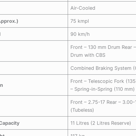
Air-Cooled
Approx.)
75 kmpl
d
90 km/h
Front – 130 mm Drum Rear 
Drum with CBS
Combined Braking System (
Front – Telescopic Fork (13
on
– Spring-in-Spring (110 mm)
Front – 2.75-17 Rear – 3.00-
(Tubeless)
Capacity
11 Litres (2 Litres Reserve)
ht
117 kg