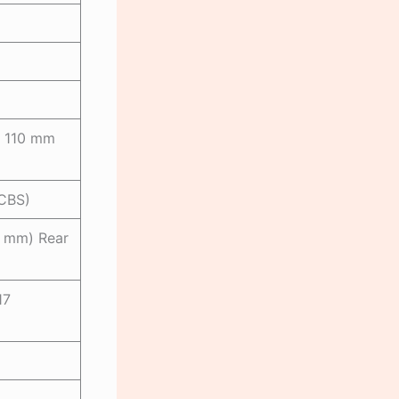
– 110 mm
CBS)
5 mm) Rear
17