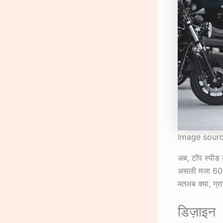
Image sourc
अब, टॉप स्पीड
असली मजा 60–7
मतलब क्या, ग्रा
डिज़ाइन