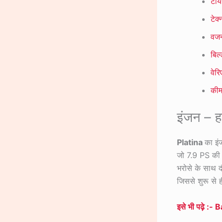
टाय
टेक
वजन
बिल
वेर
की
इंजन – ह
Platina
का इं
जो 7.9 PS की प
भरोसे के साथ 
जिससे शुरू से 
इसे भी पढ़े :- 