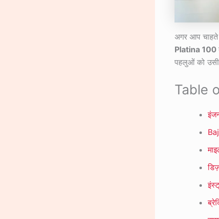
अगर आप चाहते ह
Platina 100
पहलुओं को उसी 
Table 
इंज
Baj
माइ
डिज
इंस
ब्रे