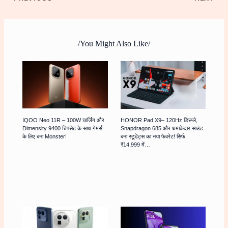
/You Might Also Like/
IQOO Neo 11R – 100W चार्जिंग और
HONOR Pad X9– 120Hz डिस्प्ले,
Dimensity 9400 चिपसेट के साथ गेमर्स
Snapdragon 685 और धमाकेदार साउंड
के लिए बना Monster!
बना स्टूडेंट्स का नया फेवरेट! सिर्फ
₹14,999 में…