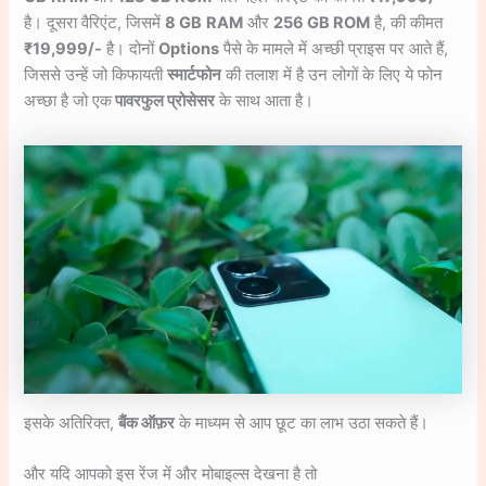
है। दूसरा वैरिएंट, जिसमें
8 GB
RAM
और
256 GB ROM
है, की कीमत
₹19,999/-
है। दोनों
Options
पैसे के मामले में अच्छी प्राइस पर आते हैं,
जिससे उन्हें जो किफायती
स्मार्टफोन
की तलाश में है उन लोगों के लिए ये फोन
अच्छा है जो एक
पावरफुल प्रोसेसर
के साथ आता है।
इसके अतिरिक्त,
बैंक ऑफ़र
के माध्यम से आप छूट का लाभ उठा सकते हैं।
और यदि आपको इस रेंज में और मोबाइल्स देखना है तो