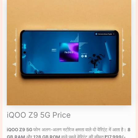
iQOO Z9 5G Price
iQOO Z9 5G
फोन अलग-अलग स्टोरेज क्षमता वाले दो वेरिएंट में आता है।
8
GB
RAM
और
128 GB ROM
वाले पहले वेरिएंट की कीमत
₹17,999/-