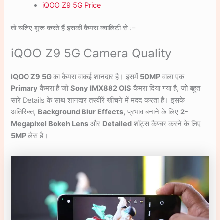
iQOO Z9 5G Price
तो चलिए शुरू करते हैं इसकी कैमरा क्वालिटी से :–
iQOO Z9 5G Camera Quality
iQOO Z9
5G
का कैमरा वाकई शानदार है। इसमें
50MP
वाला एक
Primary
कैमरा है जो
Sony IMX882 OIS
कैमरा दिया गया है, जो बहुत
सारे Details के साथ शानदार तस्वीरें खींचने में मदद करता है। इसके
अतिरिक्त,
Background Blur Effects,
प्रभाव बनाने के लिए
2-
Megapixel Bokeh Lens
और
Detailed
शॉट्स कैप्चर करने के लिए
5MP
लेस है।