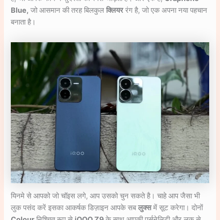
Blue,
जो आसमान की तरह बिलकुल
क्लियर
रंग है, जो एक अपना नया पहचान
बनाता है।
यिनमे से आपको जो चॉइस लगे, आप उसको चुन सकते है। चाहे आप जैसा भी
लुक पसंद करें इसका आकर्षक डिज़ाइन आपके सब
लुक्स
में सूट करेगा। दोनों
Colour
निश्चित रूप से
iQOO Z9
के साथ आपकी पर्सनेलिटी और लुक से