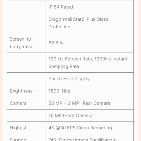
IP 54 Rated
Dragontrail Star2-Plus Glass
Protection
Screen-to-
86.8 %
body-ratio
120 Hz Refresh Rate, 1200Hz Instant
Sampling Rate
Punch Hole Display
Brightness
1800 Nits
Camera
50 MP + 2 MP Rear Camera
16 MP Front Camera
Highest
4K @30 FPS Video Recording
Support
OIS (Optical Image Stabilization)