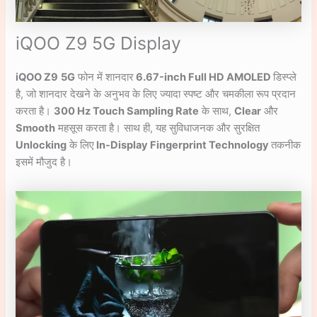
iQOO Z9 5G Display
iQOO Z9
5G
फोन में शानदार
6.67-inch Full HD AMOLED
डिस्प्ले
है, जो शानदार देखने के अनुभव के लिए ज्यादा स्पष्ट और चमकीला रूप प्रदान
करता है।
300 Hz Touch Sampling Rate
के साथ,
Clear
और
Smooth
महसूस करता है। साथ ही, यह सुविधाजनक और सुरक्षित
Unlocking
के लिए
In-Display Fingerprint Technology
तकनीक
इसमें मौजुद है।