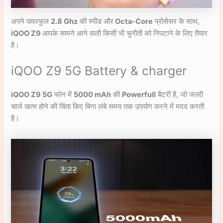
अपने पावरफुल
2.8 Ghz
की स्पीड और
Octa-Core
प्रोसेसर के साथ,
iQOO Z9
आपके सामने आने वाली किसी भी चुनौती को निपटाने के लिए तैयार
है।
iQOO Z9 5G Battery & charger
iQOO Z9 5G
फोन में
5000 mAh
की
Powerfull
बैटरी है, जो जल्दी
चार्ज खत्म होने की चिंता किए बिना लंबे समय तक उपयोग करने में मदद करती
है।