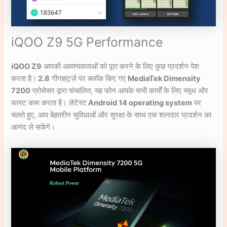
iQOO Z9 5G Performance
iQOO Z9
आपकी आवश्यकताओं को पूरा करने के लिए कुछ प्रदर्शन पेश
करता है।
2.8
गीगाहर्ट्ज़ पर क्लॉक किए गए
MediaTek Dimensity
7200
प्रोसेसर द्वारा संचालित, यह फोन आपके सभी कार्यों के लिए स्मूथ और
फास्ट काम करता है। लेटेस्ट
Android 14 operating system
पर
चलते हुए, आप बेहतरीन सुविधाओं और सुरक्षा के साथ एक शानदार प्रदर्शन का
आनंद ले सकेंगे।