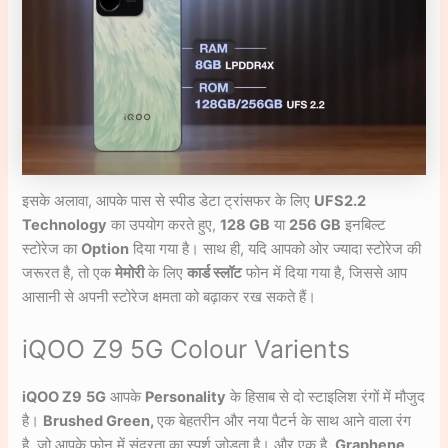
इसके अलावा, आपके पास से स्पीड डेटा ट्रांसफर के लिए
UFS2.2
Technology
का उपयोग करते हुए,
128 GB
या
256 GB
इनबिल्ट
स्टोरेज का
Option
दिया गया है। साथ ही, यदि आपको ओर ज्यादा स्टोरेज की
जरूरत है, तो एक
मेमोरी
के लिए
कार्ड स्लॉट
फोन में दिया गया है, जिससे आप
आसानी से अपनी स्टोरेज क्षमता को बढ़ाकर रख सकते हैं।
iQOO Z9 5G Colour Varients
iQOO Z9
5G
आपके
Personality
के हिसाब से दो स्टाइलिश रंगों में मौजुद
है।
Brushed Green,
एक बेहतरीन और नया पैटर्न के साथ आने वाला रंग
है, जो आपके फोन में सुंदरता का स्पर्श जोड़ता है। और एक है,
Graphene