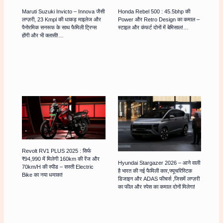
Maruti Suzuki Invicto – Innova जैसी
Honda Rebel 500 : 45.5bhp की
लग्ज़री, 23 Kmpl की धाकड़ माइलेज और
Power और Retro Design का कमाल –
पैनोरमिक सनरूफ के साथ फैमिली ट्रिप्स
स्टाइल और कंफर्ट दोनों में बेमिसाल!…
होंगी और भी क्लासी!…
Revolt RV1 PLUS 2025 : सिर्फ
₹94,990 में मिलेगी 160km की रेंज और
Hyundai Stargazer 2026 – आने वाली
70km/h की स्पीड – सस्ती Electric
है भारत की नई फैमिली कार,फ्यूचरिस्टिक
Bike का नया धमाका!
डिजाइन और ADAS फीचर्स ,जिसमें लग्ज़री
का फील और स्पेस का कमाल दोनों मिलेगा!