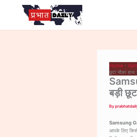
Skip
to
content
Home
-
Sam
छूट! मौका हाथ स
Samsu
बड़ी छूट
By
prabhatdai
Samsung Ga
आपके लिए किसी