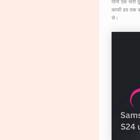
दिनों एक भारी
काफी हद तक कम 
से।