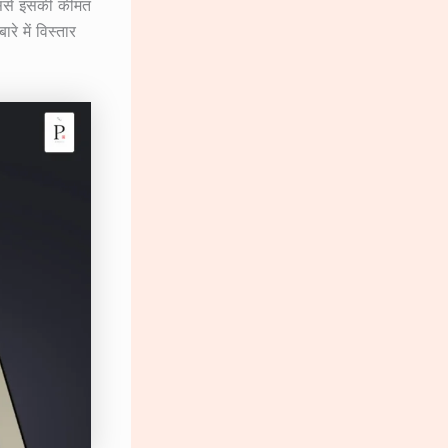
िससे इसकी कीमत
 में विस्तार