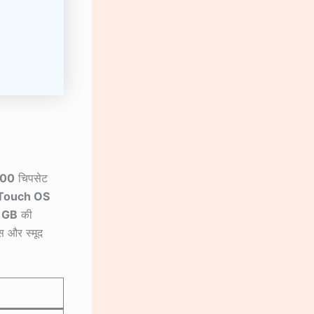
300
चिपसेट
Touch OS
 GB
की
ेस और स्मूद