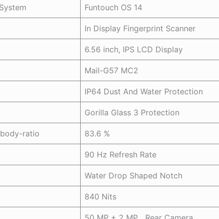
 System
Funtouch OS 14
In Display Fingerprint Scanner
6.56 inch, IPS LCD Display
Mail-G57 MC2
IP64 Dust And Water Protection
Gorilla Glass 3 Protection
body-ratio
83.6 %
90 Hz Refresh Rate
Water Drop Shaped Notch
840 Nits
50 MP + 2 MP Rear Camera