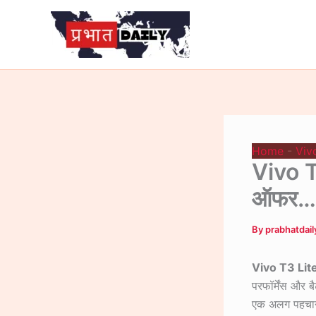
Skip
to
content
Home
-
Viv
Vivo T
ऑफर…
By
prabhatdai
Vivo T3 Lit
परफॉर्मेंस और
एक अलग पहचान