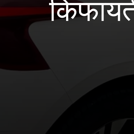
किफायती