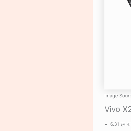
Image Source
Vivo X20
6.31 इंच 