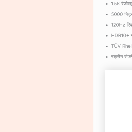
1.5K रेजोल
5000 निट्स 
120Hz रिफ्र
HDR10+ सपो
TÜV Rheinl
स्क्रीन से