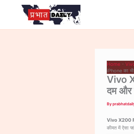
Skip
to
content
Home
-
Viv
iPhone का भी
Vivo X
दम और 
By
prabhatdai
Vivo X200 
कीमत में ऐसा फ्