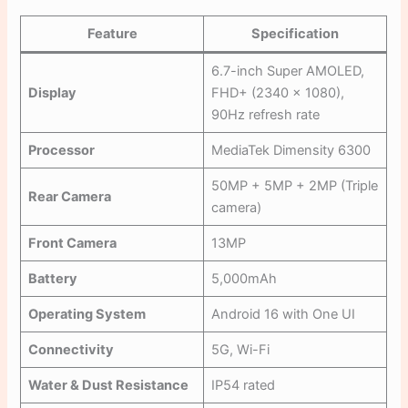
Feature
Specification
6.7-inch Super AMOLED,
Display
FHD+ (2340 × 1080),
90Hz refresh rate
Processor
MediaTek Dimensity 6300
50MP + 5MP + 2MP (Triple
Rear Camera
camera)
Front Camera
13MP
Battery
5,000mAh
Operating System
Android 16 with One UI
Connectivity
5G, Wi-Fi
Water & Dust Resistance
IP54 rated