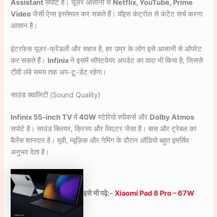
Assistant
सपोर्ट है। यूज़र आसानी से
Netflix, YouTube, Prime
Video
जैसी ऐप्स इस्तेमाल कर सकते हैं। वॉइस कंट्रोल से कंटेंट सर्च करना
आसान है।
इंटरफेस यूज़र-फ्रेंडली और सहज है, हर उम्र के लोग इसे आसानी से ऑपरेट
कर सकते हैं।
Infinix
ने इसमें सॉफ्टवेयर अपडेट का वादा भी किया है, जिससे
टीवी लंबे समय तक अप-टू-डेट रहेगा।
साउंड क्वालिटी (Sound Quality)
Infinix 55-inch TV
में
40W
स्टेरियो स्पीकर्स और
Dolby Atmos
सपोर्ट है। साउंड क्लियर, क्रिस्प और थिएटर जैसा है। बास और ट्रेबल का
बैलेंस शानदार है। मूवी, म्यूज़िक और गेमिंग के दौरान ऑडियो बहुत इमर्सिव
अनुभव देता है।
इसे भी पढ़े:-
Xiaomi Pad 8 Pro – 67W