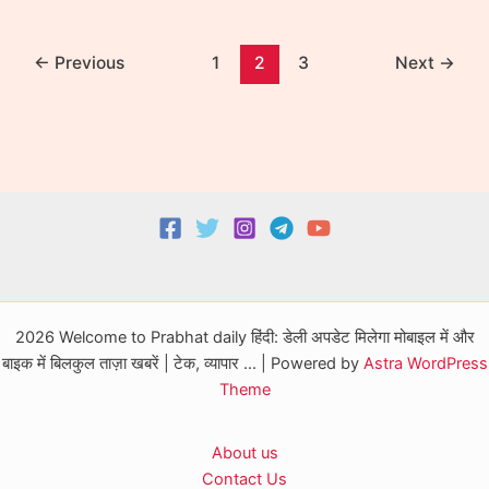
:
घर
←
Previous
1
2
3
Next
→
बैठे
शुरू
करें
छोटा
बिजनेस,
₹10,000
की
लागत,
मिलेगा
मोटा
मुनाफा,
2026 Welcome to Prabhat daily हिंदी: डेली अपडेट मिलेगा मोबाइल में और
जानिए
बाइक में बिलकुल ताज़ा खबरें | टेक, व्यापार ... | Powered by
Astra WordPress
पूरा
Theme
आइडिया
About us
Contact Us