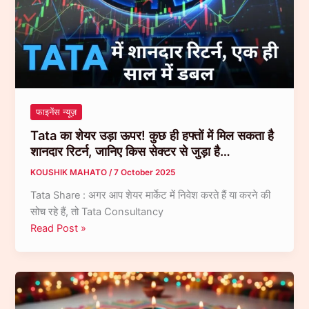
निवेशकों
के
लिए
गोल्डन
मौका
बन
सकता
फाइनेंस न्यूज़
है
Tata का शेयर उड़ा ऊपर! कुछ ही हफ्तों में मिल सकता है
ये
शानदार रिटर्न, जानिए किस सेक्टर से जुड़ा है…
समय…
KOUSHIK MAHATO
/
7 October 2025
Tata Share : अगर आप शेयर मार्केट में निवेश करते हैं या करने की
सोच रहे हैं, तो Tata Consultancy
Tata
Read Post »
का
शेयर
उड़ा
ऊपर!