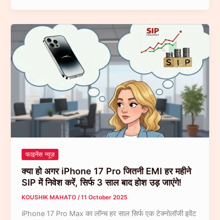
का
Capital
लोन, ब्‍याज भी कम…
Share
Listing
से
पहले
बढ़ा
उत्साह!
कल
स्टॉक
मार्केट
में
होगी
एंट्री,
फाइनेंस न्यूज़
जानिए
आज
क्या हो अगर iPhone 17 Pro जितनी EMI हर महीने
के
SIP में निवेश करें, सिर्फ 3 साल बाद होश उड़ जाएंगे!
ग्रे
KOUSHIK MAHATO
/
11 October 2025
मार्केट
iPhone 17 Pro Max का लॉन्च हर साल सिर्फ एक टेक्नोलॉजी इवेंट
प्रीमियम