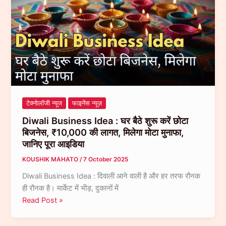
कुछ
ही
हफ्तों
में
मिल
सकता
है
शानदार
रिटर्न,
टेक्नोलॉजी न्यूज
फाइनेंस न्यूज़
जानिए
Diwali Business Idea : घर बैठे शुरू करें छोटा
किस
बिजनेस, ₹10,000 की लागत, मिलेगा मोटा मुनाफा,
सेक्टर
जानिए पूरा आइडिया
से
जुड़ा
KOUSHIK MAHATO
/
7 October 2025
है…
Diwali Business Idea : दिवाली आने वाली है और हर तरफ रौनक
ही रौनक है। मार्केट में भीड़, दुकानों में
Diwali
Read Post »
Business
Idea