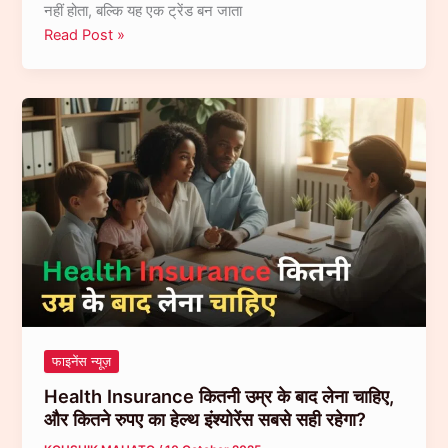
नहीं होता, बल्कि यह एक ट्रेंड बन जाता
और
क्या
Read Post »
संभावित
हो
रिटर्न के बारे में…
अगर
iPhone
17
Pro
जितनी
EMI
हर
महीने
SIP
में
निवेश
करें,
फाइनेंस न्यूज़
सिर्फ
Health Insurance कितनी उम्र के बाद लेना चाहिए,
3
और कितने रुपए का हेल्थ इंश्योरेंस सबसे सही रहेगा?
साल
बाद