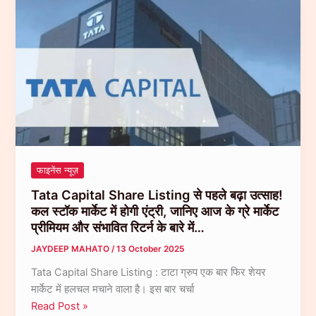
चाहते
है
खुद
का
बिजनेस
तो
शुरू
कर
सकते
है
फाइनेंस न्यूज़
बिना
Tata Capital Share Listing से पहले बढ़ा उत्साह!
कुछ
कल स्टॉक मार्केट में होगी एंट्री, जानिए आज के ग्रे मार्केट
गिरवी
प्रीमियम और संभावित रिटर्न के बारे में…
रखे
JAYDEEP MAHATO
/
13 October 2025
लें
20
Tata Capital Share Listing : टाटा ग्रुप एक बार फिर शेयर
लाख
मार्केट में हलचल मचाने वाला है। इस बार चर्चा
तक
Tata
Read Post »