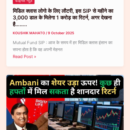
फाइनेंस न्यूज़
भी
मिडिल क्लास लोगो के लिए लौटरी, इस SIP से महीने का
नीचे
3,000 डाल के मिलेगा 1 करोड़ का रिटर्न, अगर देखना
गिरी…
है……..
KOUSHIK MAHATO
/
9 October 2025
Mutual Fund SIP : आज के समय में हर मिडिल क्लास इंसान का
सपना होता है कि वह अपनी मेहनत
मिडिल
Read Post »
क्लास
लोगो
के
लिए
लौटरी,
इस
SIP
से
महीने
का