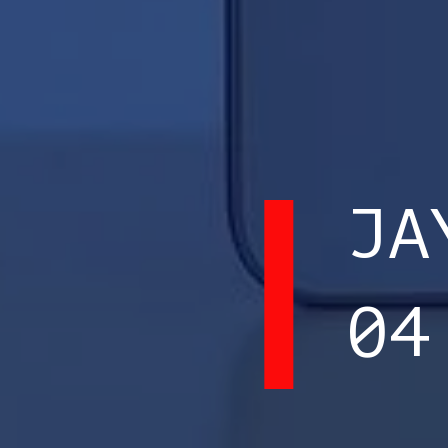
JA
04