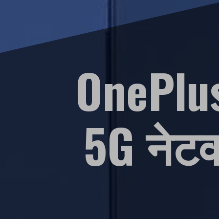
OnePlus
5G नेटव