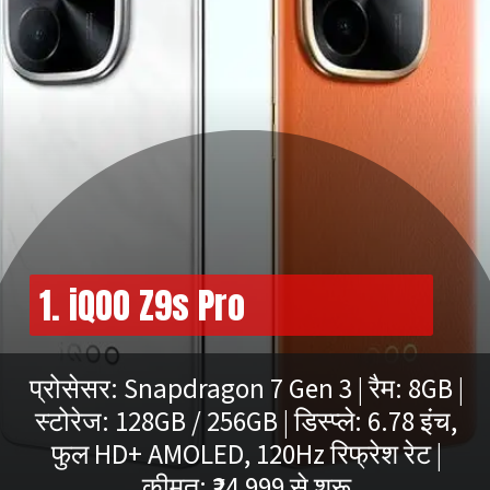
1. iQOO Z9s Pro
प्रोसेसर: Snapdragon 7 Gen 3 | रैम: 8GB |
स्टोरेज: 128GB / 256GB | डिस्प्ले: 6.78 इंच,
फुल HD+ AMOLED, 120Hz रिफ्रेश रेट |
कीमत: ₹24,999 से शुरू