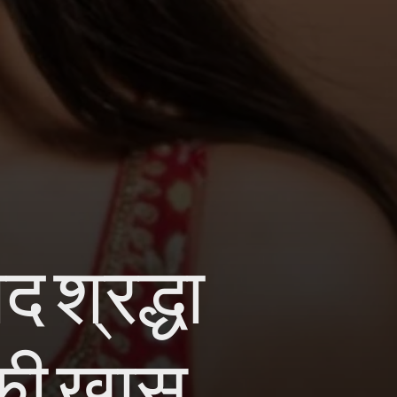
 श्रद्धा
 की खास