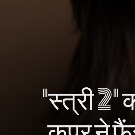
'स्त्री 2'
कपूर ने फ